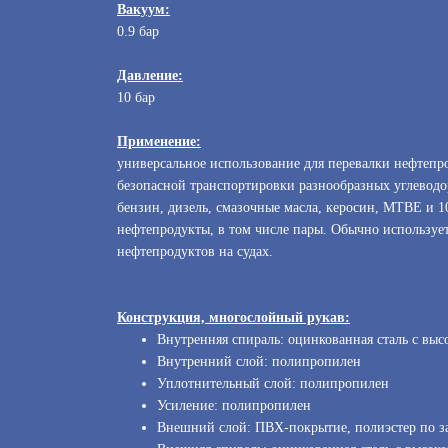
Вакуум:
0.9 бар
Давление:
10 бар
Применение:
универсальное использование для перевалки нефтепро
безопасной транспортировки разнообразных углеводо
бензин, дизель, смазочные масла, керосин, MTBE и 
нефтепродукты, в том числе пары. Обычно использует
нефтепродуктов на судах.
Конструкция, многослойный рукав:
Внутренняя спираль: оцинкованная сталь с выс
Внутренний слой: полипропилен
Уплотнительный слой: полипропилен
Усиление: полипропилен
Внешний слой: ПВХ-покрытие, полиэстер по з