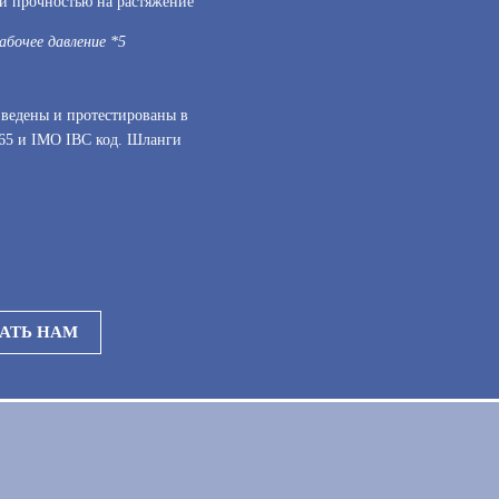
ой прочностью на растяжение
абочее давление *5
зведены и протестированы в
65 и IMO IВC код. Шланги
АТЬ НАМ